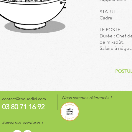
STATUT
Cadre
LE POSTE
Durée : Chef d
de mi-août.
Salaire à négoc
POSTUL
Nous sommes référencés !
contact@toquedici.com
03 80 71 16 92
Suivez nos aventures !