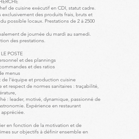
CHERCHÉ
ef de cuisine exécutif en CDI, statut cadre.
s exclusivement des produits frais, bruts et
du possible locaux. Prestations de 2 à 2500
ipalement de journée du mardi au samedi.
ction des prestations.
 LE POSTE
ersonnel et des plannings
commandes et des ratios
 de menus
de l'équipe et production cuisine
 et respect de normes sanitaires : traçabilité,
érature,
ché : leader, motivé, dynamique, passionné de
astronomie. Expérience en restaurant
 appréciée.
ier en fonction de la motivation et de
rimes sur objectifs à définir ensemble en