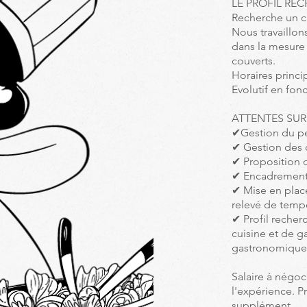
LE PROFIL RE
Recherche un ch
Nous travaillon
dans la mesure 
couverts.
Horaires princ
Evolutif en fon
ATTENTES SUR
✔
Gestion du p
✔
Gestion des 
✔
Proposition
✔
Encadrement 
✔
Mise en place
relevé de temp
✔
Profil recher
cuisine et de g
gastronomique
Salaire à négoc
l'expérience. P
supplément.