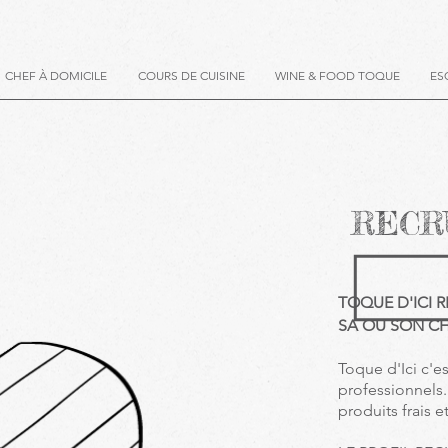
CHEF À DOMICILE
COURS DE CUISINE
WINE & FOOD TOQUE
ES
RECR
TOQUE D'ICI 
SA OU SON CH
Toque d'Ici c'es
professionnels.
produits frais e