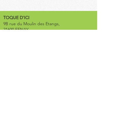
TOQUE D'ICI
9B rue du Moulin des Etangs,
21600 FENAY
contact@toquedici.com
03 80 71 16 92
Suivez nos aventures !
CHEZ TOQUE
19 rue de la Poste
21000 DIJON
Mentions légales
Nous sommes référencés !
© 2025 - www.agence-moutarde.com