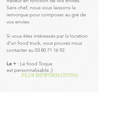
traiteur en fonction de vos envies.
Sans chef, nous vous laissons la
remorque pour composer au gré de
vos envies.
Si vous êtes intéressés par la location
d'un food truck, vous pouvez nous
contacter au
03 80 71 16 92
.
Le +
: Le food Toque
est
personnalisable
;)
PLUS D'INFORMATIONS
TOQUE D'ICI
9B rue du Moulin des Etangs,
21600 FENAY
contact@toquedici.com
03 80 71 16 92