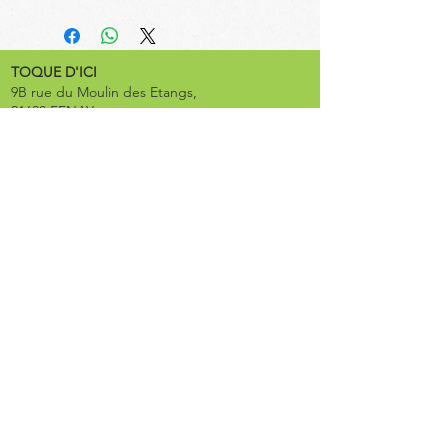
TOQUE D'ICI
9B rue du Moulin des Etangs,
21600 FENAY
contact@toquedici.com
03 80 71 16 92
Suivez nos aventures !
CHEZ TOQUE
19 rue de la Poste
21000 DIJON
Mentions légales
Nous sommes référencés !
© 2025 - www.agence-moutarde.com