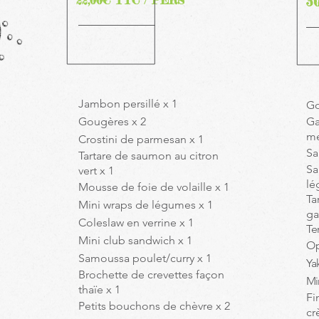
22,00€ TTC / PERS
3
Jambon persillé x 1
Go
Gougères x 2
Ga
me
Crostini de parmesan x 1
S
a
Tartare de saumon au citron
Sa
vert x 1
lé
Mousse de foie de volaille x 1
Ta
Mini wraps de légumes x 1
ga
Coleslaw en verrine x 1
Te
Mini club sandwich x 1
Op
Samoussa poulet/curry x 1
Ya
Brochette de crevettes façon
Mi
thaïe x 1
Fi
Petits bouchons de chèvre x 2
cr