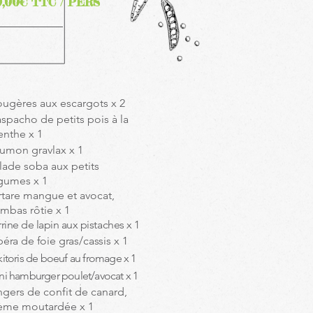
0,00
€ TTC / PERS
ugères aux escargots x 2
spacho de petits pois à la
nthe x 1
umon gravlax x 1
lade soba aux petits
gumes x 1
rtare mangue et avocat,
mbas rôtie x 1
rrine de lapin aux pistaches x 1
éra de foie gras/cassis x 1
kitoris de boeuf au fromage x 1
ni hamburger poulet/avocat x 1
ngers de confit de canard,
ème moutardée x 1