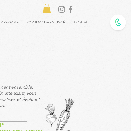
CAPE GAME
COMMANDE EN LIGNE
CONTACT
oment ensemble.
En attendant
, vous
ustives et évoluant
on.
IP