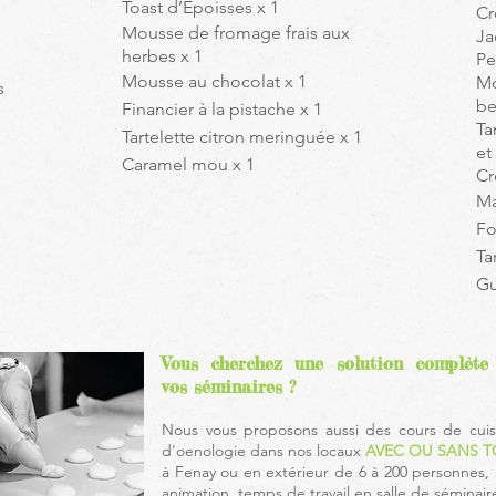
Toast d’Epoisses x 1
Cr
Mousse de fromage frais aux
Ja
herbes x 1
Pe
Mousse au chocolat x 1
Mo
s
be
Financier à la pistache x 1
Ta
Tartelette citron meringuée x 1
et
Caramel mou x 1
Cr
Ma
Fo
Ta
Gu
Vous cherchez une solution complète
vos séminaires ?
Nous vous proposons aussi des cours de cuis
d'oenologie dans nos locaux
AVEC OU SANS 
à Fenay ou en extérieur de 6 à 200 personnes, 
animation, temps de travail en salle de séminai