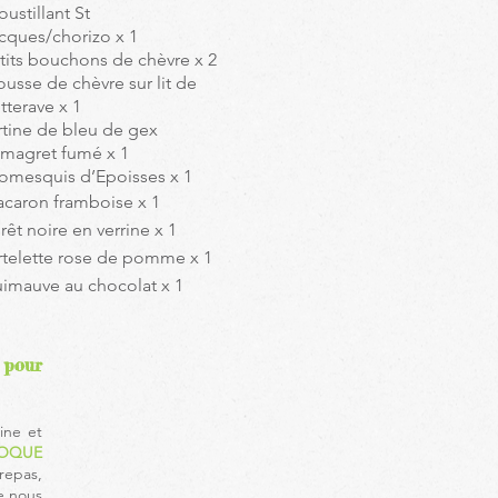
oustillant St
cques/chorizo x 1
tits bouchons de chèvre x 2
usse de chèvre sur lit de
tterave x 1
rtine de bleu de gex
 magret fumé x 1
omesquis d’Epoisses x 1
caron framboise x 1
rêt noire en verrine x 1
rtelette rose de pomme x 1
imauve au chocolat x 1
 pour
ine et
TOQUE
repas,
re nous