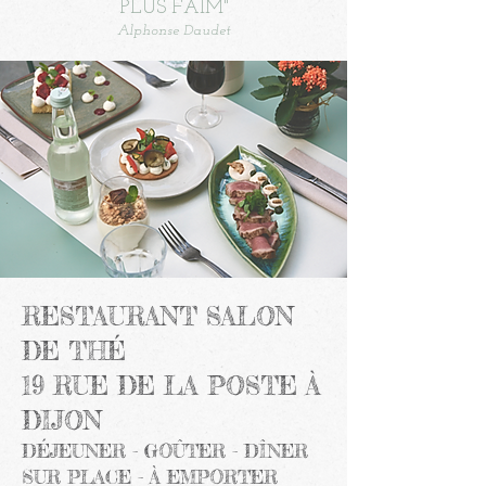
PLUS FAIM"
Alph
onse
Da
udet
RESTAURA
NT SALON
DE THÉ
1
9 RUE DE LA POSTE À
DIJON
DÉJEUNER - GOÛTER - DÎNER
SUR PLACE - À EMPORTER