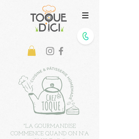
"LA GOURMANDISE
COMM
ENCE QUAND ON N'A