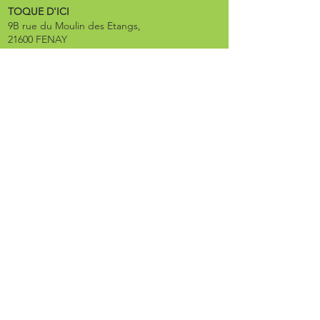
TOQUE D'ICI
9B rue du Moulin des Etangs,
21600 FENAY
contact@toquedici.com
03 80 71 16 92
Suivez nos aventures !
CHEZ TOQUE
19 rue de la Poste
21000 DIJON
Mentions légales
Nous sommes référencés !
© 2025 - www.agence-moutarde.com